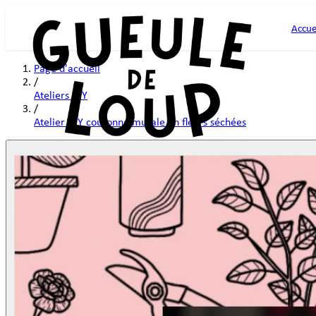
Accue
Page d'accueil
/
Ateliers DIY
/
Atelier DIY couronne murale en fleurs séchées